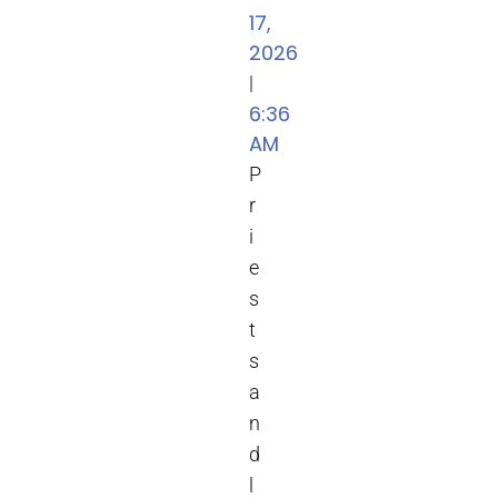
17,
2026
|
6:36
AM
P
r
i
e
s
t
s
a
n
d
l