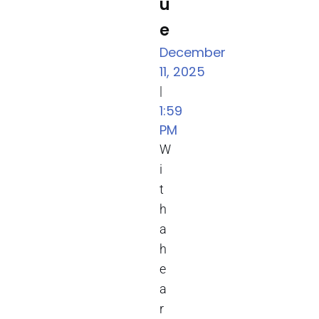
u
e
December
11, 2025
|
1:59
PM
W
i
t
h
a
h
e
a
r