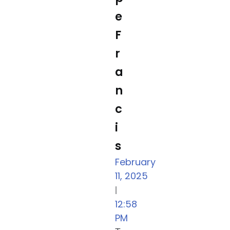
e
F
r
a
n
c
i
s
February
11, 2025
|
12:58
PM