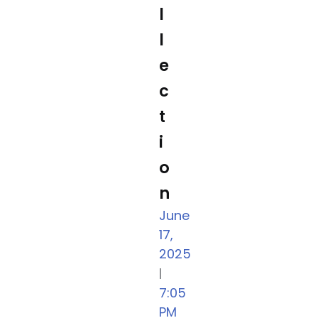
l
l
e
c
t
i
o
n
June
17,
2025
|
7:05
PM