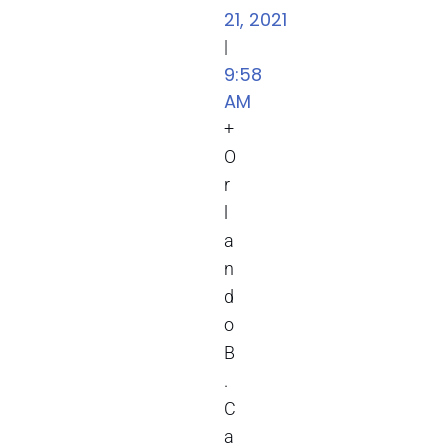
21, 2021
|
9:58
AM
+
O
r
l
a
n
d
o
B
.
C
a