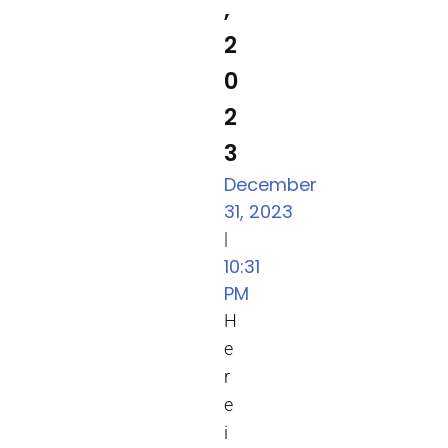
,
2
0
2
3
December
31, 2023
|
10:31
PM
H
e
r
e
i