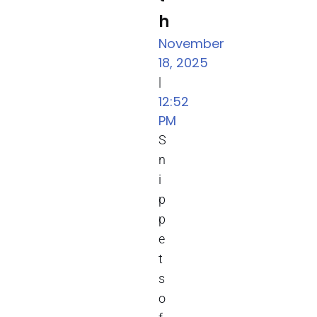
h
November
18, 2025
|
12:52
PM
S
n
i
p
p
e
t
s
o