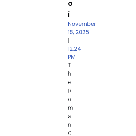
o
i
November
18, 2025
|
12:24
PM
T
h
e
R
o
m
a
n
C