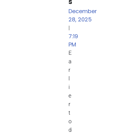
s
December
28, 2025
|
7:19
PM
E
a
r
l
i
e
r
t
o
d