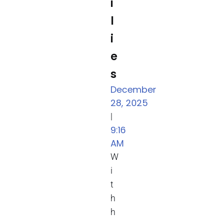
i
l
i
e
s
December
28, 2025
|
9:16
AM
W
i
t
h
h