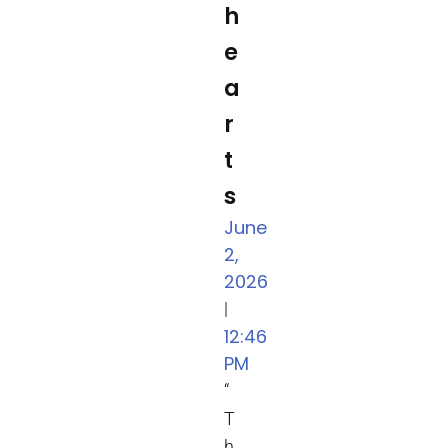
h
e
a
r
t
s
June
2,
2026
|
12:46
PM
“
T
h