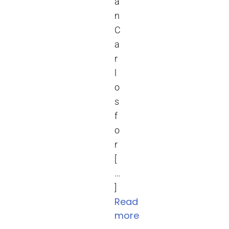
a
n
C
a
r
l
o
s
f
o
r
[
…
]
Read
more