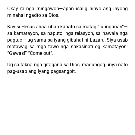
Okay ra nga mingawon—apan isalig ninyo ang inyong
minahal ngadto sa Dios.
Kay si Hesus anaa uban kanato sa matag “lubnganan”—
sa kamatayon, sa naputol nga relasyon, sa nawala nga
pagtuo— ug sama sa iyang gibuhat ni Lazaru, Siya usab
motawag sa mga tawo nga nakasinati og kamatayon:
“Gawas!” “Come out”.
Ug sa takna nga gitagana sa Dios, madungog unya nato
pag-usab ang Iyang pagsangpit.
Ug magkatigom kitang tanan og balik—sa kinabuhi nga
walay katapusan.
Amen.”
PREVIOUS
NEXT
Holy Week 2026 schedules with Archbishop Uy at the Cathedral
God never gets tired of forgiving