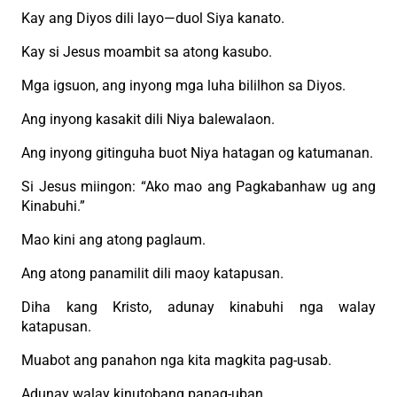
Kay ang Diyos dili layo—duol Siya kanato.
Kay si Jesus moambit sa atong kasubo.
Mga igsuon, ang inyong mga luha bililhon sa Diyos.
Ang inyong kasakit dili Niya balewalaon.
Ang inyong gitinguha buot Niya hatagan og katumanan.
Si Jesus miingon: “Ako mao ang Pagkabanhaw ug ang
Kinabuhi.”
Mao kini ang atong paglaum.
Ang atong panamilit dili maoy katapusan.
Diha kang Kristo, adunay kinabuhi nga walay
katapusan.
Muabot ang panahon nga kita magkita pag-usab.
Adunay walay kinutobang panag-uban.