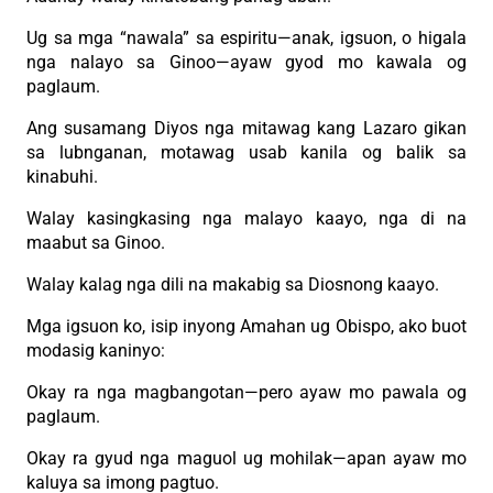
Ug sa mga “nawala” sa espiritu—anak, igsuon, o higala
nga nalayo sa Ginoo—ayaw gyod mo kawala og
paglaum.
Ang susamang Diyos nga mitawag kang Lazaro gikan
sa lubnganan, motawag usab kanila og balik sa
kinabuhi.
Walay kasingkasing nga malayo kaayo, nga di na
maabut sa Ginoo.
Walay kalag nga dili na makabig sa Diosnong kaayo.
Mga igsuon ko, isip inyong Amahan ug Obispo, ako buot
modasig kaninyo:
Okay ra nga magbangotan—pero ayaw mo pawala og
paglaum.
Okay ra gyud nga maguol ug mohilak—apan ayaw mo
kaluya sa imong pagtuo.