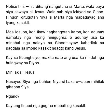
Notice this — sa dihang nangutana si Marta, wala baya
siya sawaya ni Jesus. Wala sab siya lektyori sa Ginoo.
Hinuon, gitugotan Niya si Marta nga mapadayag ang
iyang kasakit.
Mga igsuon, kon ikaw nagbangotan karon, kon adunay
namatay nga imong hinigugma, o adunay usa ka
minahal nga nalayo sa Ginoo—ayaw kahadlok sa
pagdala sa imong kasakit ngadto kang Jesus.
Kay sa Ebanghelyo, makita nato ang usa ka nindot nga
hulagway sa Diyos.
Mihilak si Hesus.
Nasayod Siya nga buhion Niya si Lazaro—apan mihilak
gihapon Siya.
Ngano?
Kay ang tinuod nga gugma mobati og kasakit.