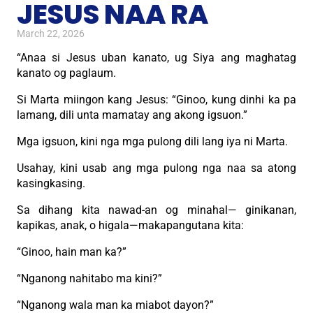
JESUS NAA RA
March 22, 2026
“Anaa si Jesus uban kanato, ug Siya ang maghatag
kanato og paglaum.
Si Marta miingon kang Jesus: “Ginoo, kung dinhi ka pa
lamang, dili unta mamatay ang akong igsuon.”
Mga igsuon, kini nga mga pulong dili lang iya ni Marta.
Usahay, kini usab ang mga pulong nga naa sa atong
kasingkasing.
Sa dihang kita nawad-an og minahal— ginikanan,
kapikas, anak, o higala—makapangutana kita:
“Ginoo, hain man ka?”
“Nganong nahitabo ma kini?”
“Nganong wala man ka miabot dayon?”