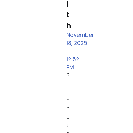
l
t
h
November
18, 2025
|
12:52
PM
S
n
i
p
p
e
t