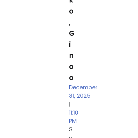
k
o
,
G
i
n
o
o
December
31, 2025
|
11:10
PM
S
n