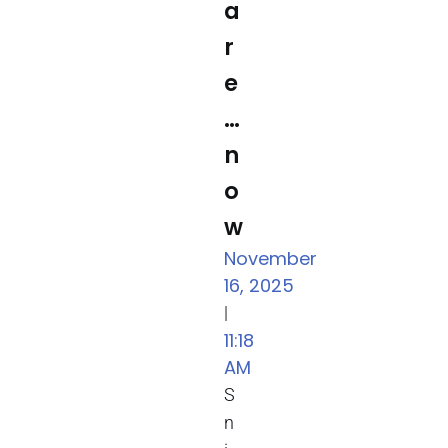
a
r
e
…
n
o
w
November
16, 2025
|
11:18
AM
S
n