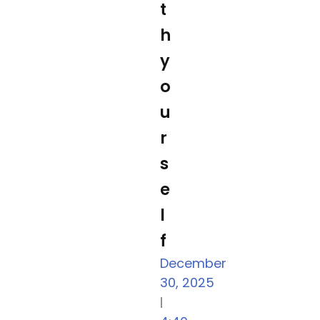
t
h
y
o
u
r
s
e
l
f
December
30, 2025
|