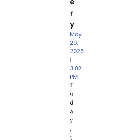
e
r
y
May
20,
2026
|
3:02
PM
T
o
d
a
y
,
t