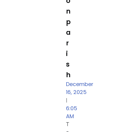
o
n
p
a
r
i
s
h
December
16, 2025
|
6:05
AM
T