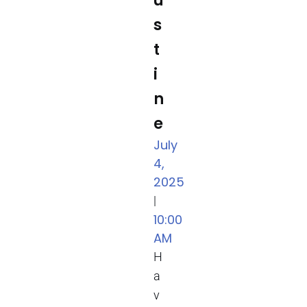
u
s
t
i
n
e
July
4,
2025
|
10:00
AM
H
a
v