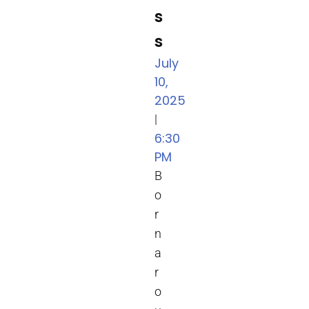
s
s
July
10,
2025
|
6:30
PM
B
o
r
n
a
r
o