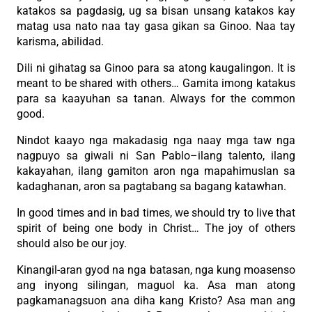
katakos sa pagdasig, ug sa bisan unsang katakos kay
matag usa nato naa tay gasa gikan sa Ginoo. Naa tay
karisma, abilidad.
Dili ni gihatag sa Ginoo para sa atong kaugalingon. It is
meant to be shared with others… Gamita imong katakus
para sa kaayuhan sa tanan. Always for the common
good.
Nindot kaayo nga makadasig nga naay mga taw nga
nagpuyo sa giwali ni San Pablo–ilang talento, ilang
kakayahan, ilang gamiton aron nga mapahimuslan sa
kadaghanan, aron sa pagtabang sa bagang katawhan.
In good times and in bad times, we should try to live that
spirit of being one body in Christ… The joy of others
should also be our joy.
Kinangil-aran gyod na nga batasan, nga kung moasenso
ang inyong silingan, maguol ka. Asa man atong
pagkamanagsuon ana diha kang Kristo? Asa man ang