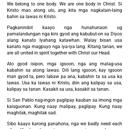
We belong to one body. We are one body in Christ. Si
Kristo mao atong ulo, ang kita mga nagkalain-laing
bahin sa lawas ni Kristo.
Pagkanindot kaayo nga hunahunaon ug
pamalandungan nga kini gyod ang kabubut-on sa Diyos
alang kanato Iyahang katawhan. Walay bisan usa
kanato nga magpuyo nga iya-iya lang. Kitang tanan, we
are all united in spirit together with Christ our Head.
Ato gyod isipon, mga igsoon, nga ang matag-usa
kabahin sa atong lawas. Dili lang igsoon, kay igsoon
man gyod ta, pero labaw pa ana, kabahin ta sa usa ka
lawas. Usa ka lawas ni Kristo, diin ang kalipay sa usa,
kalipay sa tanan. Kasakit sa usa, kasakit sa tanan.
Si San Pablo nag-ingon paglipay kauban sa imong mga
kaisguonan. Kung naay malipay, paglipay. Kung naay
maghilak, maghilak sad.
Sibo kaayo karong panahona, nga we badly need each