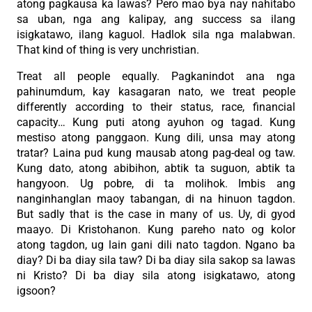
atong pagkausa ka lawas? Pero mao bya nay nahitabo
sa uban, nga ang kalipay, ang success sa ilang
isigkatawo, ilang kaguol. Hadlok sila nga malabwan.
That kind of thing is very unchristian.
Treat all people equally. Pagkanindot ana nga
pahinumdum, kay kasagaran nato, we treat people
differently according to their status, race, financial
capacity… Kung puti atong ayuhon og tagad. Kung
mestiso atong panggaon. Kung dili, unsa may atong
tratar? Laina pud kung mausab atong pag-deal og taw.
Kung dato, atong abibihon, abtik ta suguon, abtik ta
hangyoon. Ug pobre, di ta molihok. Imbis ang
nanginhanglan maoy tabangan, di na hinuon tagdon.
But sadly that is the case in many of us. Uy, di gyod
maayo. Di Kristohanon. Kung pareho nato og kolor
atong tagdon, ug lain gani dili nato tagdon. Ngano ba
diay? Di ba diay sila taw? Di ba diay sila sakop sa lawas
ni Kristo? Di ba diay sila atong isigkatawo, atong
igsoon?