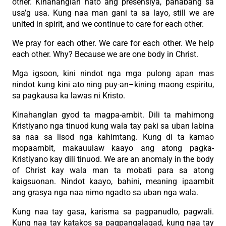
other. Kinahanglan nato ang presensiya, panabang sa
usa’g usa. Kung naa man gani ta sa layo, still we are
united in spirit, and we continue to care for each other.
We pray for each other. We care for each other. We help
each other. Why? Because we are one body in Christ.
Mga igsoon, kini nindot nga mga pulong apan mas
nindot kung kini ato ning puy-an–kining maong espiritu,
sa pagkausa ka lawas ni Kristo.
Kinahanglan gyod ta magpa-ambit. Dili ta mahimong
Kristiyano nga tinuod kung wala tay paki sa uban labina
sa naa sa lisod nga kahimtang. Kung di ta kamao
mopaambit, makauulaw kaayo ang atong pagka-
Kristiyano kay dili tinuod. We are an anomaly in the body
of Christ kay wala man ta mobati para sa atong
kaigsuonan. Nindot kaayo, bahini, meaning ipaambit
ang grasya nga naa nimo ngadto sa uban nga wala.
Kung naa tay gasa, karisma sa pagpanudlo, pagwali.
Kung naa tay katakos sa pagpangalagad, kung naa tay